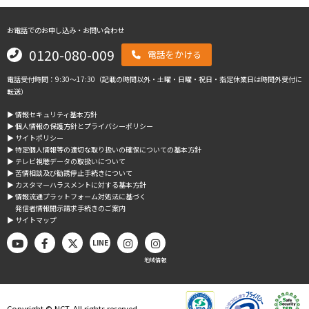
お電話でのお申し込み・お問い合わせ
0120-080-009
電話をかける
電話受付時間：9:30～17:30（記載の時間以外・土曜・日曜・祝日・指定休業日は時間外受付に
転送）
▶︎ 情報セキュリティ基本方針
▶︎ 個人情報の保護方針とプライバシーポリシー
▶︎ サイトポリシー
▶︎ 特定個人情報等の適切な取り扱いの確保についての基本方針
▶︎ テレビ視聴データの取扱いについて
▶︎ 苦情相談及び勧誘停止手続きについて
▶︎ カスタマーハラスメントに対する基本方針
▶︎ 情報流通プラットフォーム対処法に基づく
発信者情報開示請求手続きのご案内
▶︎ サイトマップ
LINE
地域情報
Copyright © NCT. All rights reserved.