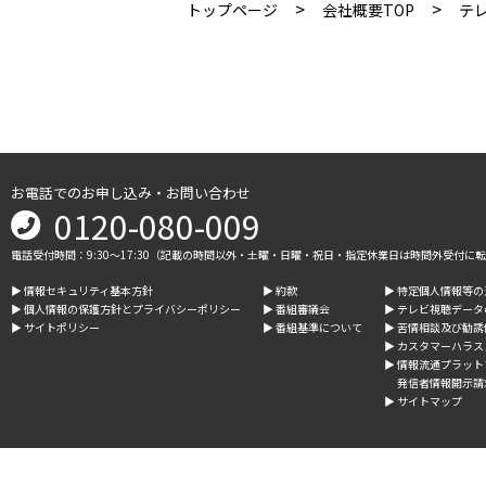
>
>
トップページ
会社概要TOP
テ
お電話でのお申し込み・お問い合わせ
0120-080-009
電話受付時間：9:30～17:30（記載の時間以外・土曜・日曜・祝日・指定休業日は時間外受付に
▶︎ 情報セキュリティ基本方針
▶︎ 約款
▶︎ 特定個人情報等
▶︎ 個人情報の保護方針とプライバシーポリシー
▶︎ 番組審議会
▶︎ テレビ視聴デー
▶︎ サイトポリシー
▶︎ 番組基準について
▶︎ 苦情相談及び勧
▶︎ カスタマーハラ
▶︎ 情報流通プラッ
発信者情報開示請
▶︎ サイトマップ