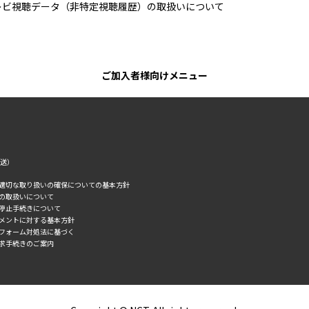
レビ視聴データ（非特定視聴履歴）の取扱いについて
ご加入者様向けメニュー
転送）
の適切な取り扱いの確保についての基本方針
タの取扱いについて
誘停止手続きについて
スメントに対する基本方針
トフォーム対処法に基づく
求手続きのご案内