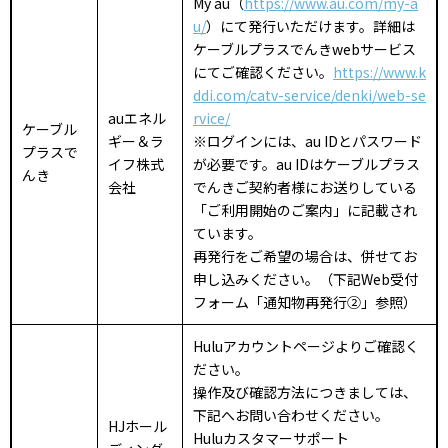
My au（
https://www.au.com/my-a
u/
）にて発行いただけます。詳細は
ケーブルプラスでんきwebサービス
にてご確認ください。
https://www.k
ddi.com/catv-service/denki/web-se
auエネル
rvice/
ケーブル
ギー＆ラ
※ログインには、au IDとパスワード
プラスで
イフ株式
が必要です。au IDはケーブルプラス
んき
会社
でんきご契約者様にお送りしている
「ご利用開始のご案内」に記載され
ています。
再発行をご希望の場合は、併せてお
申し込みください。（下記Web受付
フォーム「通知物再発行②」参照）
Huluアカウントページよりご確認く
ださい。
操作及び確認方法につきましては、
下記へお問い合わせください。
HJホール
Huluカスタマーサポート