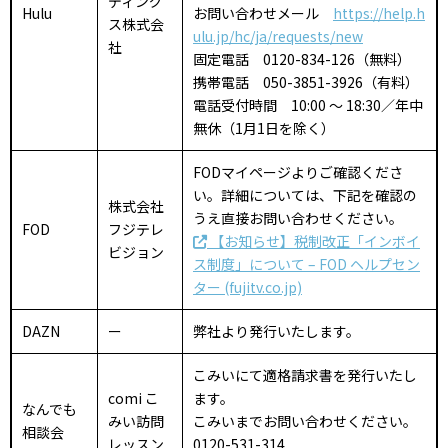
ディング
Hulu
お問い合わせメール
https://help.h
ス株式会
ulu.jp/hc/ja/requests/new
社
固定電話 0120-834-126（無料）
携帯電話 050-3851-3926（有料）
電話受付時間 10:00 ～ 18:30／年中
無休（1月1日を除く）
FODマイページよりご確認くださ
い。詳細については、下記を確認の
株式会社
うえ直接お問い合わせください。
FOD
フジテレ
【お知らせ】税制改正「インボイ
ビジョン
ス制度」について – FOD ヘルプセン
ター (fujitv.co.jp)
DAZN
ー
弊社より発行いたします。
こみいにて適格請求書を発行いたし
comi こ
ます。
なんでも
みい訪問
こみいまでお問い合わせください。
相談会
レッスン
0120-531-314