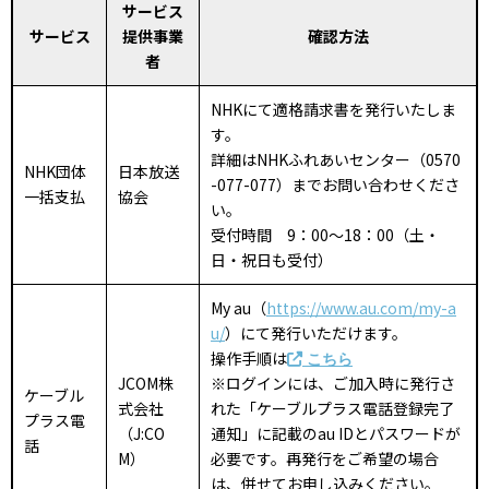
サービス
サービス
提供事業
確認方法
者
NHKにて適格請求書を発行いたしま
す。
詳細はNHKふれあいセンター（0570
NHK団体
日本放送
-077-077）までお問い合わせくださ
一括支払
協会
い。
受付時間 9：00～18：00（土・
日・祝日も受付）
My au（
https://www.au.com/my-a
u/
）にて発行いただけます。
操作手順は
こちら
JCOM株
※ログインには、ご加入時に発行さ
ケーブル
式会社
れた「ケーブルプラス電話登録完了
プラス電
（J:CO
通知」に記載のau IDとパスワードが
話
M）
必要です。再発行をご希望の場合
は、併せてお申し込みください。