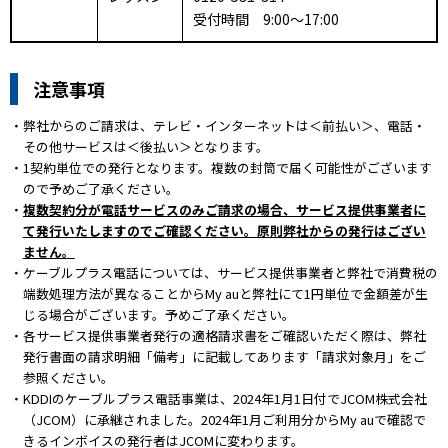
受付時間 9:00～17:00
注意事項
・弊社からのご請求は、テレビ・インターネットは＜前払い＞、電話・
その他サービスは＜後払い＞となります。
・1契約単位での発行となります。複数の封筒で届く可能性がございます
ので予めご了承ください。
・
複数契約分が電話サービスのみご請求の場合、サービス提供事業者に
て発行いたしますのでご確認ください。原則弊社からの発行はござい
ません。
・ケーブルプラス電話については、サービス提供事業者と弊社で消費税の
端数処理方法が異なることからMy auと弊社にて1円単位で金額差が生
じる場合がございます。予めご了承ください。
・各サービス提供事業者発行の適格請求書をご確認いただく際は、弊社
発行書面の請求明細「備考」に記載してあります「請求対象月」をご
参照ください。
・KDDIのケーブルプラス電話事業は、2024年1月1日付でJCOM株式会社
（JCOM）に承継されました。2024年1月ご利用分からMy auで確認で
きるインボイスの発行者はJCOMに変わります。