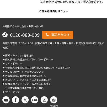
※表示価格は特に断りがない限り税込(10%)です。
ご加入者様向けメニュー
お電話でのお申し込み・お問い合わせ
0120-080-009
電話をかける
電話受付時間：9:30～17:30（記載の時間以外・土曜・日曜・祝日・指定休業日は時間外受付に
転送）
▶︎ 情報セキュリティ基本方針
▶︎ 個人情報の保護方針とプライバシーポリシー
▶︎ サイトポリシー
▶︎ 特定個人情報等の適切な取り扱いの確保についての基本方針
▶︎ テレビ視聴データの取扱いについて
▶︎ 苦情相談及び勧誘停止手続きについて
▶︎ カスタマーハラスメントに対する基本方針
▶︎ 情報流通プラットフォーム対処法に基づく
発信者情報開示請求手続きのご案内
▶︎ サイトマップ
LINE
地域情報