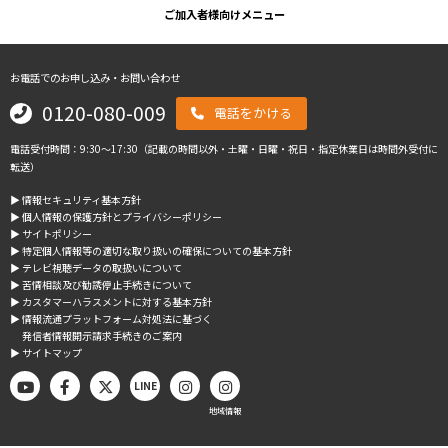
ご加入者様向けメニュー
お電話でのお申し込み・お問い合わせ
0120-080-009
電話をかける
電話受付時間：9:30～17:30（記載の時間以外・土曜・日曜・祝日・指定休業日は時間外受付に
転送）
▶︎ 情報セキュリティ基本方針
▶︎ 個人情報の保護方針とプライバシーポリシー
▶︎ サイトポリシー
▶︎ 特定個人情報等の適切な取り扱いの確保についての基本方針
▶︎ テレビ視聴データの取扱いについて
▶︎ 苦情相談及び勧誘停止手続きについて
▶︎ カスタマーハラスメントに対する基本方針
▶︎ 情報流通プラットフォーム対処法に基づく
発信者情報開示請求手続きのご案内
▶︎ サイトマップ
LINE
地域情報