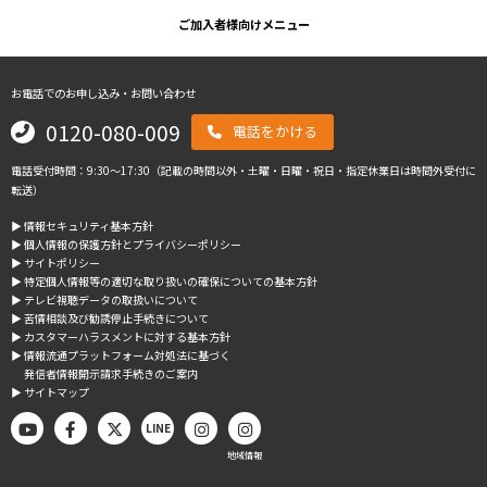
ご加入者様向けメニュー
お電話でのお申し込み・お問い合わせ
0120-080-009
電話をかける
電話受付時間：9:30～17:30（記載の時間以外・土曜・日曜・祝日・指定休業日は時間外受付に
転送）
▶︎ 情報セキュリティ基本方針
▶︎ 個人情報の保護方針とプライバシーポリシー
▶︎ サイトポリシー
▶︎ 特定個人情報等の適切な取り扱いの確保についての基本方針
▶︎ テレビ視聴データの取扱いについて
▶︎ 苦情相談及び勧誘停止手続きについて
▶︎ カスタマーハラスメントに対する基本方針
▶︎ 情報流通プラットフォーム対処法に基づく
発信者情報開示請求手続きのご案内
▶︎ サイトマップ
LINE
地域情報