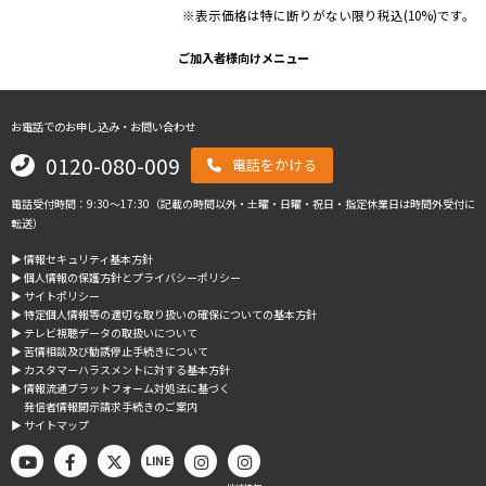
※表示価格は特に断りがない限り税込(10%)です。
ご加入者様向けメニュー
お電話でのお申し込み・お問い合わせ
0120-080-009
電話をかける
電話受付時間：9:30～17:30（記載の時間以外・土曜・日曜・祝日・指定休業日は時間外受付に
転送）
▶︎ 情報セキュリティ基本方針
▶︎ 個人情報の保護方針とプライバシーポリシー
▶︎ サイトポリシー
▶︎ 特定個人情報等の適切な取り扱いの確保についての基本方針
▶︎ テレビ視聴データの取扱いについて
▶︎ 苦情相談及び勧誘停止手続きについて
▶︎ カスタマーハラスメントに対する基本方針
▶︎ 情報流通プラットフォーム対処法に基づく
発信者情報開示請求手続きのご案内
▶︎ サイトマップ
LINE