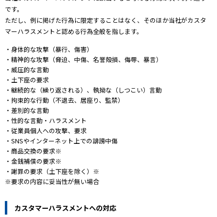
です。
ただし、例に掲げた行為に限定することはなく、そのほか当社がカスタ
マーハラスメントと認める行為全般を指します。
・身体的な攻撃（暴行、傷害）
・精神的な攻撃（脅迫、中傷、名誉殻損、侮辱、暴言）
・威圧的な言動
・土下座の要求
・継続的な（繰り返される）、執拗な（しつこい）言動
・拘束的な行動（不退去、居座り、監禁）
・差別的な言動
・性的な言動・ハラスメント
・従業員個人への攻撃、要求
・SNSやインターネット上での誹謗中傷
・商品交換の要求※
・金銭補償の要求※
・謝罪の要求（土下座を除く）※
※要求の内容に妥当性が無い場合
カスタマーハラスメントへの対応