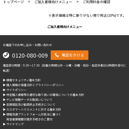
>
>
トップページ
ご加入者様向けメニュー
ご利用料金の確認
※表示価格は特に断りがない限り税込(10%)です。
ご加入者様向けメニュー
お電話でのお申し込み・お問い合わせ
0120-080-009
電話をかける
電話受付時間：9:30～17:30（記載の時間以外・土曜・日曜・祝日・指定休業日は時間外受付に
転送）
▶︎ 情報セキュリティ基本方針
▶︎ 個人情報の保護方針とプライバシーポリシー
▶︎ サイトポリシー
▶︎ 特定個人情報等の適切な取り扱いの確保についての基本方針
▶︎ テレビ視聴データの取扱いについて
▶︎ 苦情相談及び勧誘停止手続きについて
▶︎ カスタマーハラスメントに対する基本方針
▶︎ 情報流通プラットフォーム対処法に基づく
発信者情報開示請求手続きのご案内
▶︎ サイトマップ