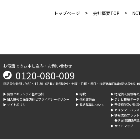
>
>
トップページ
会社概要TOP
NC
お電話でのお申し込み・お問い合わせ
0120-080-009
電話受付時間：9:30～17:30（記載の時間以外・土曜・日曜・祝日・指定休業日は時間外受付に
▶︎ 情報セキュリティ基本方針
▶︎ 約款
▶︎ 特定個人情報等
▶︎ 個人情報の保護方針とプライバシーポリシー
▶︎ 番組審議会
▶︎ テレビ視聴デー
▶︎ サイトポリシー
▶︎ 番組基準について
▶︎ 苦情相談及び勧
▶︎ カスタマーハラ
▶︎ 情報流通プラッ
発信者情報開示請
▶︎ サイトマップ