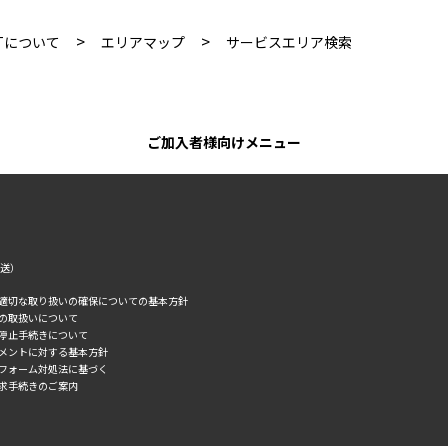
>
>
Tについて
エリアマップ
サービスエリア検索
ご加入者様向けメニュー
転送）
の適切な取り扱いの確保についての基本方針
タの取扱いについて
誘停止手続きについて
スメントに対する基本方針
トフォーム対処法に基づく
求手続きのご案内