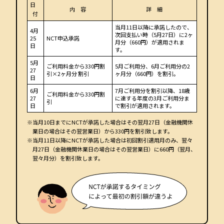
日
内 容
詳 細
付
当月11日以降に承諾したので、
4月
次回支払い時（5月27日）に2ヶ
25
NCT申込承諾
月分（660円）が適用されま
日
す。
5月
ご利用料金から330円割
5月ご利用分、6月ご利用分の2
27
引×2ヶ月分 割引
ヶ月分（660円）を割引。
日
6月
7月ご利用分を割引以降、18歳
ご利用料金から330円割
27
に達する年度の3月ご利用分ま
引
日
で割引が適用されます。
※当月10日までにNCTが承諾した場合はその翌月27日（金融機関休
業日の場合はその翌営業日）から330円を割引致します。
※当月11日以降にNCTが承諾した場合は初回割引適用月のみ、翌々
月27日（金融機関休業日の場合はその翌営業日）に660円（翌月、
翌々月分）を割引致します。