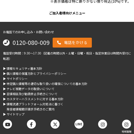
※表示価格は特に断りがない限り税込(10%)です。
ご加入者様向けメニュー
お電話でのお申し込み・お問い合わせ
0120-080-009
電話をかける
電話受付時間：9:30～17:30（記載の時間以外・土曜・日曜・祝日・指定休業日は時間外受付に
転送）
▶︎ 情報セキュリティ基本方針
▶︎ 個人情報の保護方針とプライバシーポリシー
▶︎ サイトポリシー
▶︎ 特定個人情報等の適切な取り扱いの確保についての基本方針
▶︎ テレビ視聴データの取扱いについて
▶︎ 苦情相談及び勧誘停止手続きについて
▶︎ カスタマーハラスメントに対する基本方針
▶︎ 情報流通プラットフォーム対処法に基づく
発信者情報開示請求手続きのご案内
▶︎ サイトマップ
LINE
地域情報