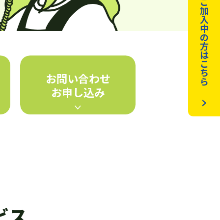
ご
加
入
中
の
方
は
こ
ち
お問い合わせ
ら
お申し込み
ビス