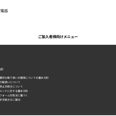
定電話
ご加入者様向けメニュー
転送）
の適切な取り扱いの確保についての基本方針
タの取扱いについて
誘停止手続きについて
スメントに対する基本方針
トフォーム対処法に基づく
求手続きのご案内