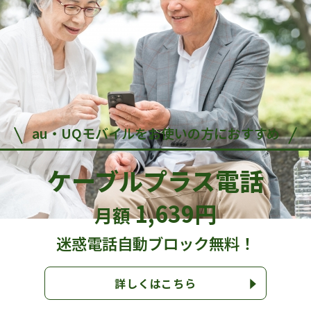
NCTの固定電話サービスは
3つのサービスから
お選びいただけます
au・UQモバイルを
お使いの方におすすめ
ケーブルプラス電話
1,639円
月額
迷惑電話自動ブロック無料！
詳しくはこちら