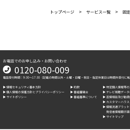
>
>
トップページ
サービス一覧
固
お電話でのお申し込み・お問い合わせ
0120-080-009
電話受付時間：9:30～17:30（記載の時間以外・土曜・日曜・祝日・指定休業日は時間外受付に
▶︎ 情報セキュリティ基本方針
▶︎ 約款
▶︎ 特定個人情報等
▶︎ 個人情報の保護方針とプライバシーポリシー
▶︎ 番組審議会
▶︎ テレビ視聴デー
▶︎ サイトポリシー
▶︎ 番組基準について
▶︎ 苦情相談及び勧
▶︎ カスタマーハラ
▶︎ 情報流通プラッ
発信者情報開示請
▶︎ サイトマップ