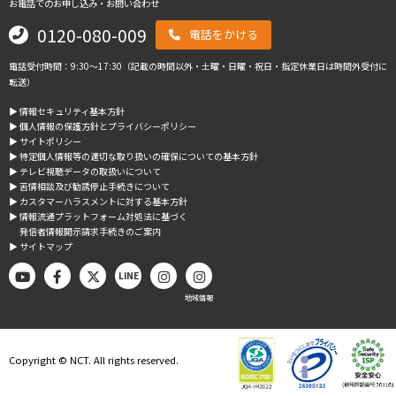
お電話でのお申し込み・お問い合わせ
0120-080-009
電話をかける
電話受付時間：9:30～17:30（記載の時間以外・土曜・日曜・祝日・指定休業日は時間外受付に
転送）
▶︎ 情報セキュリティ基本方針
▶︎ 個人情報の保護方針とプライバシーポリシー
▶︎ サイトポリシー
▶︎ 特定個人情報等の適切な取り扱いの確保についての基本方針
▶︎ テレビ視聴データの取扱いについて
▶︎ 苦情相談及び勧誘停止手続きについて
▶︎ カスタマーハラスメントに対する基本方針
▶︎ 情報流通プラットフォーム対処法に基づく
発信者情報開示請求手続きのご案内
▶︎ サイトマップ
LINE
地域情報
Copyright © NCT. All rights reserved.