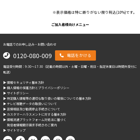
※表示価格は特に断りがない限り税込(10%)です。
ご加入者様向けメニュー
お電話でのお申し込み・お問い合わせ
0120-080-009
電話をかける
電話受付時間：9:30～17:30（記載の時間以外・土曜・日曜・祝日・指定休業日は時間外受付に
転送）
▶︎ 情報セキュリティ基本方針
▶︎ 個人情報の保護方針とプライバシーポリシー
▶︎ サイトポリシー
▶︎ 特定個人情報等の適切な取り扱いの確保についての基本方針
▶︎ テレビ視聴データの取扱いについて
▶︎ 苦情相談及び勧誘停止手続きについて
▶︎ カスタマーハラスメントに対する基本方針
▶︎ 情報流通プラットフォーム対処法に基づく
発信者情報開示請求手続きのご案内
▶︎ サイトマップ