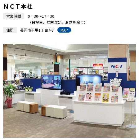
ＮＣＴ本社
営業時間
9：30～17：30
（日祝日、年末年始、お盆を除く）
住所
長岡市干場1丁目7-9
MAP