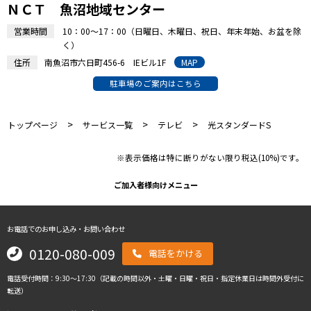
ＮＣＴ 魚沼地域センター
営業時間
10：00～17：00（日曜日、木曜日、祝日、年末年始、お盆を除
く）
住所
南魚沼市六日町456-6 IEビル1F
MAP
駐車場のご案内はこちら
>
>
>
トップページ
サービス一覧
テレビ
光スタンダードS
※表示価格は特に断りがない限り税込(10%)です。
ご加入者様向けメニュー
お電話でのお申し込み・お問い合わせ
0120-080-009
電話をかける
電話受付時間：9:30～17:30（記載の時間以外・土曜・日曜・祝日・指定休業日は時間外受付に
転送）