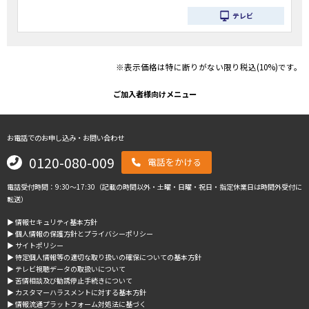
テレビ
※表示価格は特に断りがない限り税込(10%)です。
ご加入者様向けメニュー
お電話でのお申し込み・お問い合わせ
0120-080-009
電話をかける
電話受付時間：9:30～17:30（記載の時間以外・土曜・日曜・祝日・指定休業日は時間外受付に
転送）
▶︎ 情報セキュリティ基本方針
▶︎ 個人情報の保護方針とプライバシーポリシー
▶︎ サイトポリシー
▶︎ 特定個人情報等の適切な取り扱いの確保についての基本方針
▶︎ テレビ視聴データの取扱いについて
▶︎ 苦情相談及び勧誘停止手続きについて
▶︎ カスタマーハラスメントに対する基本方針
▶︎ 情報流通プラットフォーム対処法に基づく