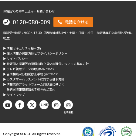
お電話でのお申し込み・お問い合わせ
0120-080-009
電話をかける
電話受付時間：9:30～17:30（記載の時間以外・土曜・日曜・祝日・指定休業日は時間外受付に
転送）
▶︎ 情報セキュリティ基本方針
▶︎ 個人情報の保護方針とプライバシーポリシー
▶︎ サイトポリシー
▶︎ 特定個人情報等の適切な取り扱いの確保についての基本方針
▶︎ テレビ視聴データの取扱いについて
▶︎ 苦情相談及び勧誘停止手続きについて
▶︎ カスタマーハラスメントに対する基本方針
▶︎ 情報流通プラットフォーム対処法に基づく
発信者情報開示請求手続きのご案内
▶︎ サイトマップ
LINE
地域情報
Copyright © NCT. All rights reserved.