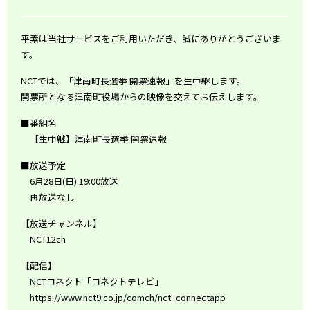
平素は当社サービスをご利用いただき、誠にありがとうございま
す。
NCTでは、「津南町長選挙 開票速報」を生中継します。
開票所となる津南町役場からの映像を交えてお伝えします。
■番組名
【生中継】津南町長選挙 開票速報
■放送予定
6月28日(日) 19:00放送
再放送なし
【放送チャンネル】
NCT12ch
【配信】
NCTコネクト「コネクトテレビ」
https://www.nct9.co.jp/comch/nct_connectapp