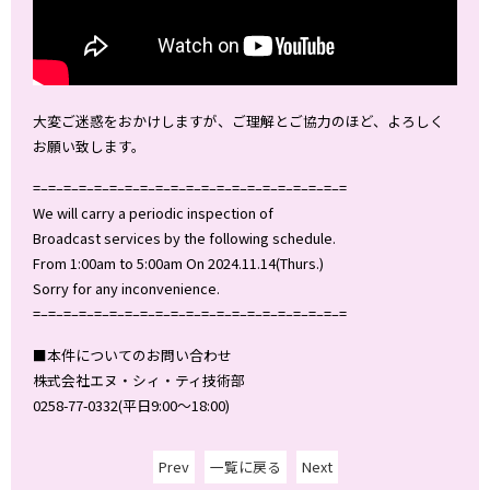
大変ご迷惑をおかけしますが、ご理解とご協力のほど、よろしく
お願い致します。
=–=–=–=–=–=–=–=–=–=–=–=–=–=–=–=–=–=–=–=–=
We will carry a periodic inspection of
Broadcast services by the following schedule.
From 1:00am to 5:00am On 2024.11.14(Thurs.)
Sorry for any inconvenience.
=–=–=–=–=–=–=–=–=–=–=–=–=–=–=–=–=–=–=–=–=
■本件についてのお問い合わせ
株式会社エヌ・シィ・ティ技術部
0258-77-0332(平日9:00～18:00)
Prev
一覧に戻る
Next