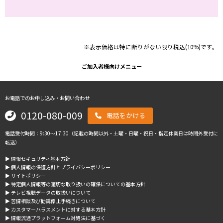
※表示価格は特に断りがない限り税込(10%)です。
ご加入者様向けメニュー
お電話でのお申し込み・お問い合わせ
0120-080-009
電話をかける
電話受付時間：9:30～17:30（記載の時間以外・土曜・日曜・祝日・指定休業日は時間外受付に
転送）
▶︎ 情報セキュリティ基本方針
▶︎ 個人情報の保護方針とプライバシーポリシー
▶︎ サイトポリシー
▶︎ 特定個人情報等の適切な取り扱いの確保についての基本方針
▶︎ テレビ視聴データの取扱いについて
▶︎ 苦情相談及び勧誘停止手続きについて
▶︎ カスタマーハラスメントに対する基本方針
▶︎ 情報流通プラットフォーム対処法に基づく