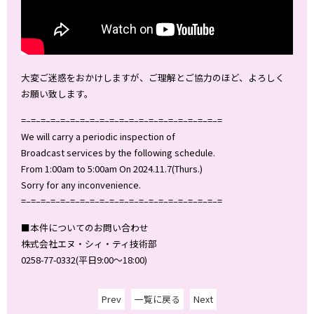
大変ご迷惑をおかけしますが、ご理解とご協力のほど、よろしく
お願い致します。
=–=–=–=–=–=–=–=–=–=–=–=–=–=–=–=–=–=–=–=–=
We will carry a periodic inspection of
Broadcast services by the following schedule.
From 1:00am to 5:00am On 2024.11.7(Thurs.)
Sorry for any inconvenience.
=–=–=–=–=–=–=–=–=–=–=–=–=–=–=–=–=–=–=–=–=
■本件についてのお問い合わせ
株式会社エヌ・シィ・ティ技術部
0258-77-0332(平日9:00～18:00)
Prev
一覧に戻る
Next