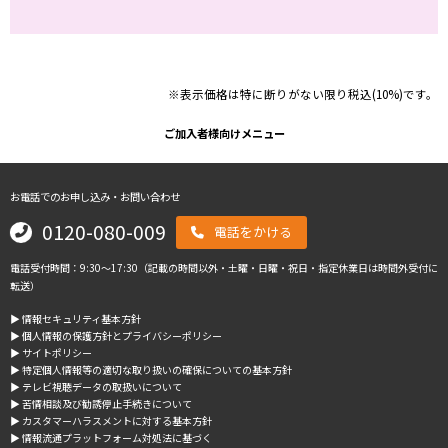
※表示価格は特に断りがない限り税込(10%)です。
ご加入者様向けメニュー
お電話でのお申し込み・お問い合わせ
0120-080-009
電話をかける
電話受付時間：9:30～17:30（記載の時間以外・土曜・日曜・祝日・指定休業日は時間外受付に
転送）
▶︎ 情報セキュリティ基本方針
▶︎ 個人情報の保護方針とプライバシーポリシー
▶︎ サイトポリシー
▶︎ 特定個人情報等の適切な取り扱いの確保についての基本方針
▶︎ テレビ視聴データの取扱いについて
▶︎ 苦情相談及び勧誘停止手続きについて
▶︎ カスタマーハラスメントに対する基本方針
▶︎ 情報流通プラットフォーム対処法に基づく