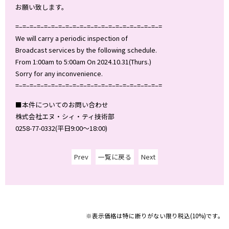
お願い致します。
=–=–=–=–=–=–=–=–=–=–=–=–=–=–=–=–=–=–=–=–=
We will carry a periodic inspection of
Broadcast services by the following schedule.
From 1:00am to 5:00am On 2024.10.31(Thurs.)
Sorry for any inconvenience.
=–=–=–=–=–=–=–=–=–=–=–=–=–=–=–=–=–=–=–=–=
■本件についてのお問い合わせ
株式会社エヌ・シィ・ティ技術部
0258-77-0332(平日9:00～18:00)
Prev
一覧に戻る
Next
※表示価格は特に断りがない限り税込(10%)です。