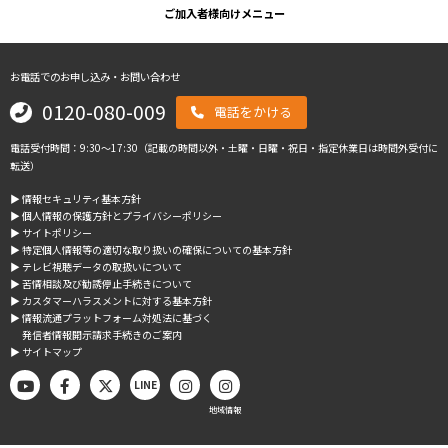
ご加入者様向けメニュー
お電話でのお申し込み・お問い合わせ
0120-080-009
電話をかける
電話受付時間：9:30～17:30（記載の時間以外・土曜・日曜・祝日・指定休業日は時間外受付に
転送）
▶︎ 情報セキュリティ基本方針
▶︎ 個人情報の保護方針とプライバシーポリシー
▶︎ サイトポリシー
▶︎ 特定個人情報等の適切な取り扱いの確保についての基本方針
▶︎ テレビ視聴データの取扱いについて
▶︎ 苦情相談及び勧誘停止手続きについて
▶︎ カスタマーハラスメントに対する基本方針
▶︎ 情報流通プラットフォーム対処法に基づく
発信者情報開示請求手続きのご案内
▶︎ サイトマップ
LINE
地域情報