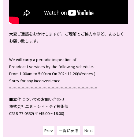
大変ご迷惑をおかけしますが、ご理解とご協力のほど、よろしく
お願い致します。
=–=–=–=–=–=–=–=–=–=–=–=–=–=–=–=–=–=–=–=–=
We will carry a periodic inspection of
Broadcast services by the following schedule.
From 1:00am to 5:00am On 2024.11.20(Wednes.)
Sorry for any inconvenience.
=–=–=–=–=–=–=–=–=–=–=–=–=–=–=–=–=–=–=–=–=
■本件についてのお問い合わせ
株式会社エヌ・シィ・ティ技術部
0258-77-0332(平日9:00～18:00)
Prev
一覧に戻る
Next