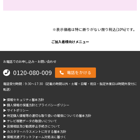
※表示価格は特に断りがない限り税込(10%)です。
ご加入者様向けメニュー
お電話でのお申し込み・お問い合わせ
0120-080-009
電話をかける
電話受付時間：9:30～17:30（記載の時間以外・土曜・日曜・祝日・指定休業日は時間外受付に
転送）
▶︎ 情報セキュリティ基本方針
▶︎ 個人情報の保護方針とプライバシーポリシー
▶︎ サイトポリシー
▶︎ 特定個人情報等の適切な取り扱いの確保についての基本方針
▶︎ テレビ視聴データの取扱いについて
▶︎ 苦情相談及び勧誘停止手続きについて
▶︎ カスタマーハラスメントに対する基本方針
▶︎ 情報流通プラットフォーム対処法に基づく