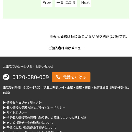
Prev
一覧に戻る
Next
※表示価格は特に断りがない限り税込(10%)です。
ご加入者様向けメニュー
お電話でのお申し込み・お問い合わせ
0120-080-009
電話をかける
電話受付時間：9:30～17:30（記載の時間以外・土曜・日曜・祝日・指定休業日は時間外受付に
転送）
▶︎ 情報セキュリティ基本方針
▶︎ 個人情報の保護方針とプライバシーポリシー
▶︎ サイトポリシー
▶︎ 特定個人情報等の適切な取り扱いの確保についての基本方針
▶︎ テレビ視聴データの取扱いについて
▶︎ 苦情相談及び勧誘停止手続きについて