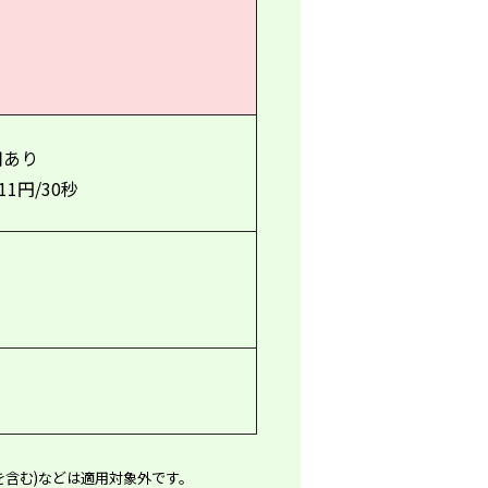
用あり
11
円
/30
秒
生料を含む)などは適用対象外です。