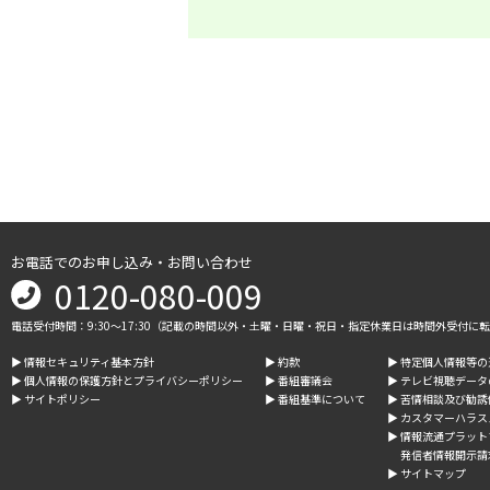
お電話でのお申し込み・お問い合わせ
0120-080-009
電話受付時間：9:30～17:30（記載の時間以外・土曜・日曜・祝日・指定休業日は時間外受付に
▶︎ 情報セキュリティ基本方針
▶︎ 約款
▶︎ 特定個人情報等
▶︎ 個人情報の保護方針とプライバシーポリシー
▶︎ 番組審議会
▶︎ テレビ視聴デー
▶︎ サイトポリシー
▶︎ 番組基準について
▶︎ 苦情相談及び勧
▶︎ カスタマーハラ
▶︎ 情報流通プラッ
発信者情報開示請
▶︎ サイトマップ