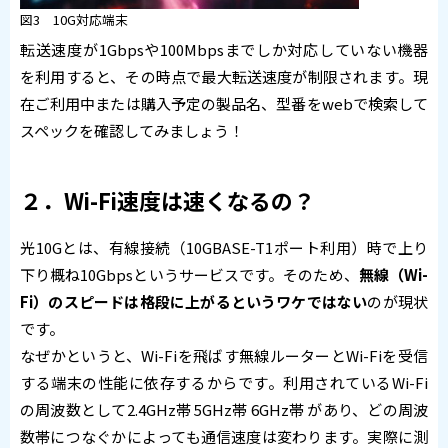
図3 10G対応端末
転送速度が1Gbpsや100Mbpsまでしか対応していない機器
を利用すると、その時点で最大転送速度が制限されます。現
在ご利用中または購入予定の製品名、型番をwebで検索して
スペックを確認してみましょう！
２．Wi-Fi速度は速くなるの？
光10Gとは、有線接続（10GBASE-T1ポート利用）時で上り
下り概ね10Gbpsというサービスです。そのため、
無線（Wi-
Fi）のスピードは格段に上がるというワケではない
のが現状
です。
なぜかというと、Wi-Fiを飛ばす無線ルーターとWi-Fiを受信
する端末の性能に依存するからです。利用されているWi-Fi
の周波数として2.4GHz帯 5GHz帯 6GHz帯 があり、どの周波
数帯につなぐかによっても通信速度は変わります。実際に測