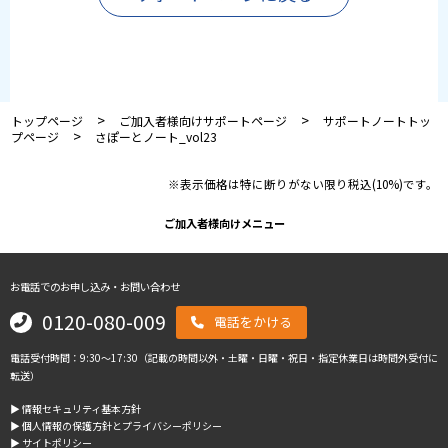
>
>
トップページ
ご加入者様向けサポートページ
サポートノートトッ
>
プページ
さぽーとノート_vol23
※表示価格は特に断りがない限り税込(10%)です。
ご加入者様向けメニュー
お電話でのお申し込み・お問い合わせ
0120-080-009
電話をかける
電話受付時間：9:30～17:30（記載の時間以外・土曜・日曜・祝日・指定休業日は時間外受付に
転送）
▶︎ 情報セキュリティ基本方針
▶︎ 個人情報の保護方針とプライバシーポリシー
▶︎ サイトポリシー