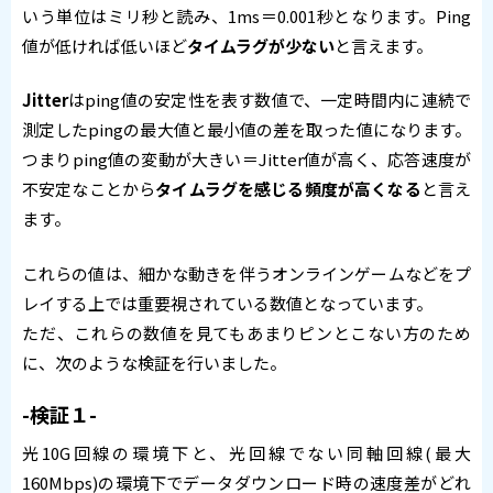
いう単位はミリ秒と読み、1ms＝0.001秒となります。Ping
値が低ければ低いほど
タイムラグが少ない
と言えます。
Jitter
はping値の安定性を表す数値で、一定時間内に連続で
測定したpingの最大値と最小値の差を取った値になります。
つまりping値の変動が大きい＝Jitter値が高く、応答速度が
不安定なことから
タイムラグを感じる頻度が高くなる
と言え
ます。
これらの値は、細かな動きを伴うオンラインゲームなどをプ
レイする上では重要視されている数値となっています。
ただ、これらの数値を見てもあまりピンとこない方のため
に、次のような検証を行いました。
-検証１-
光10G回線の環境下と、光回線でない同軸回線(最大
160Mbps)の環境下でデータダウンロード時の速度差がどれ