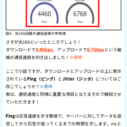
図4 光10G回線の通信速度の参考値
さすが光10Gといったところでしょう！
ダウンロードで
4.4Gbps
、アップロードで
6.7Gbps
という破
格の通信速度を叩き出しました！
※赤枠
ここで小話ですが、ダウンロードとアップロードの上に表示
されている
Ping（ピング）
と
Jitter（ジッタ）
についてはご
存じでしょうか？
※青枠
実は、通信速度と同様に重要な項目となりますので解説させ
ていただきます！
Ping
は応答速度を示す数値で、サーバーに対してデータを送
信してから応答が返ってくるまでの時間を示します。msと