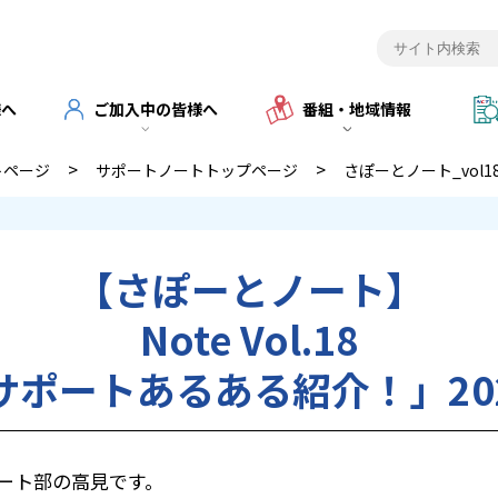
様へ
ご加入中の皆様へ
番組・地域情報
>
>
トページ
サポートノートトップページ
さぽーとノート_vol1
【さぽーとノート】
Note Vol.18
ポートあるある紹介！」2023
ポート部の高見です。