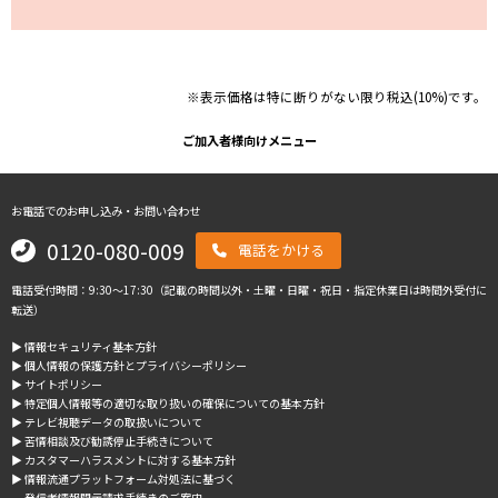
※表示価格は特に断りがない限り税込(10%)です。
ご加入者様向けメニュー
お電話でのお申し込み・お問い合わせ
0120-080-009
電話をかける
電話受付時間：9:30～17:30（記載の時間以外・土曜・日曜・祝日・指定休業日は時間外受付に
転送）
▶︎ 情報セキュリティ基本方針
▶︎ 個人情報の保護方針とプライバシーポリシー
▶︎ サイトポリシー
▶︎ 特定個人情報等の適切な取り扱いの確保についての基本方針
▶︎ テレビ視聴データの取扱いについて
▶︎ 苦情相談及び勧誘停止手続きについて
▶︎ カスタマーハラスメントに対する基本方針
▶︎ 情報流通プラットフォーム対処法に基づく
発信者情報開示請求手続きのご案内