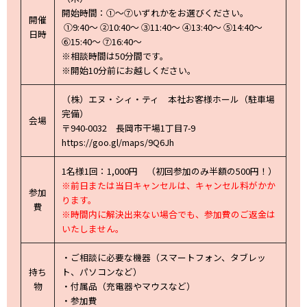
開始時間：①～⑦いずれかをお選びください。
開催
①9:40～ ②10:40～ ③11:40～ ④13:40～ ⑤14:40～
日時
⑥15:40～ ⑦16:40～
※相談時間は50分間です。
※開始10分前にお越しください。
（株）エヌ・シィ・ティ 本社お客様ホール（駐車場
完備）
会場
〒940-0032 長岡市干場1丁目7-9
https://goo.gl/maps/9Q6Jh
1名様1回：1,000円 （初回参加のみ半額の500円！）
※前日または当日キャンセルは、キャンセル料がかか
参加
ります。
費
※時間内に解決出来ない場合でも、参加費のご返金は
いたしません。
・ご相談に必要な機器（スマートフォン、タブレッ
持ち
ト、パソコンなど）
物
・付属品（充電器やマウスなど）
・参加費