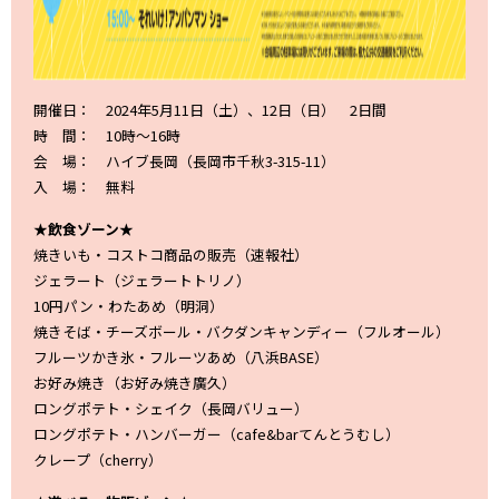
開催日： 2024年5月11日（土）、12日（日） 2日間
時 間： 10時～16時
会 場： ハイブ長岡（長岡市千秋3-315-11）
入 場： 無料
★飲食ゾーン★
焼きいも・コストコ商品の販売（速報社）
ジェラート（ジェラートトリノ）
10円パン・わたあめ（明洞）
焼きそば・チーズボール・バクダンキャンディー（フルオール）
フルーツかき氷・フルーツあめ（八浜BASE）
お好み焼き（お好み焼き廣久）
ロングポテト・シェイク（長岡バリュー）
ロングポテト・ハンバーガー（cafe&barてんとうむし）
クレープ（cherry）