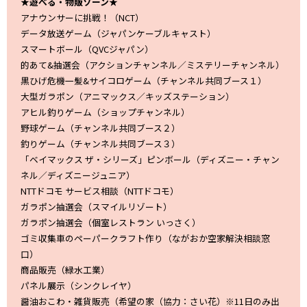
★遊べる・物販ゾーン★
アナウンサーに挑戦！（NCT）
データ放送ゲーム（ジャパンケーブルキャスト）
スマートボール（QVCジャパン）
的あて&抽選会（アクションチャンネル／ミステリーチャンネル）
黒ひげ危機一髪&サイコロゲーム（チャンネル共同ブース１）
大型ガラポン（アニマックス／キッズステーション）
アヒル釣りゲーム（ショップチャンネル）
野球ゲーム（チャンネル共同ブース２）
釣りゲーム（チャンネル共同ブース３）
「ベイマックス ザ・シリーズ」ピンボール（ディズニー・チャン
ネル／ディズニージュニア）
NTTドコモ サービス相談（NTTドコモ）
ガラポン抽選会（スマイルリゾート）
ガラポン抽選会（個室レストラン いっさく）
ゴミ収集車のペーパークラフト作り（ながおか空家解決相談窓
口）
商品販売（緑水工業）
パネル展示（シンクレイヤ）
醤油おこわ・雑貨販売（希望の家（協力：さい花）※11日のみ出