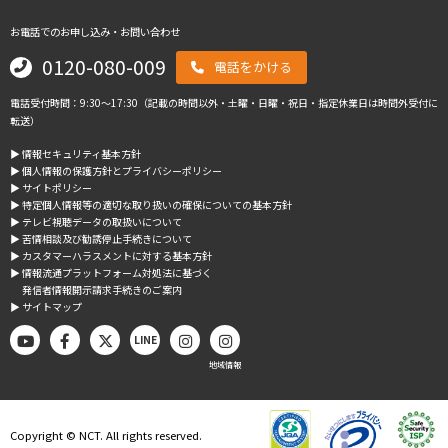
お電話でのお申し込み・お問い合わせ
0120-080-009
電話をかける
電話受付時間：9:30～17:30（記載の時間以外・土曜・日曜・祝日・指定休業日は時間外受付に
転送）
▶︎ 情報セキュリティ基本方針
▶︎ 個人情報の保護方針とプライバシーポリシー
▶︎ サイトポリシー
▶︎ 特定個人情報等の適切な取り扱いの確保についての基本方針
▶︎ テレビ視聴データの取扱いについて
▶︎ 苦情相談及び勧誘停止手続きについて
▶︎ カスタマーハラスメントに対する基本方針
▶︎ 情報流通プラットフォーム対処法に基づく
発信者情報開示請求手続きのご案内
▶︎ サイトマップ
LINE
地域情報
Copyright © NCT. All rights reserved.