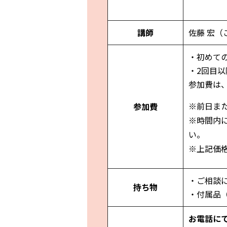
講師
佐藤 宏（
・初めての
・2回目以降
参加費は
※前日ま
参加費
※時間内
い。
※上記価
・ご相談
持ち物
・付属品
お電話に