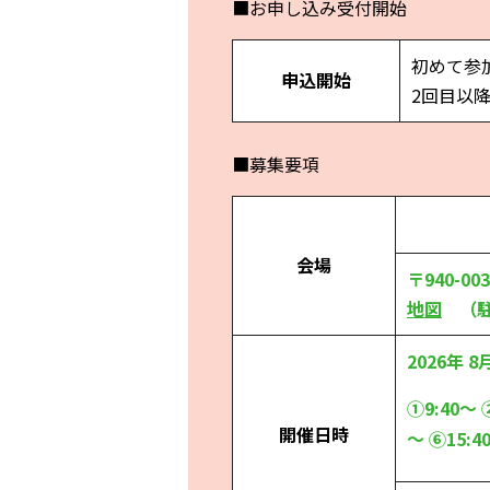
■お申し込み受付開始
初めて参
申込開始
2回目以降
■募集要項
会場
〒940-0
地図
（駐
2026年 8
①9:40～ 
開催日時
～ ⑥15:4