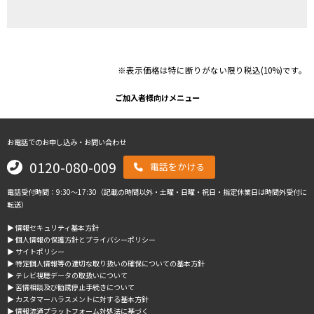
※表示価格は特に断りがない限り税込(10%)です。
ご加入者様向けメニュー
お電話でのお申し込み・お問い合わせ
0120-080-009
電話をかける
電話受付時間：9:30～17:30（記載の時間以外・土曜・日曜・祝日・指定休業日は時間外受付に
転送）
▶︎ 情報セキュリティ基本方針
▶︎ 個人情報の保護方針とプライバシーポリシー
▶︎ サイトポリシー
▶︎ 特定個人情報等の適切な取り扱いの確保についての基本方針
▶︎ テレビ視聴データの取扱いについて
▶︎ 苦情相談及び勧誘停止手続きについて
▶︎ カスタマーハラスメントに対する基本方針
▶︎ 情報流通プラットフォーム対処法に基づく