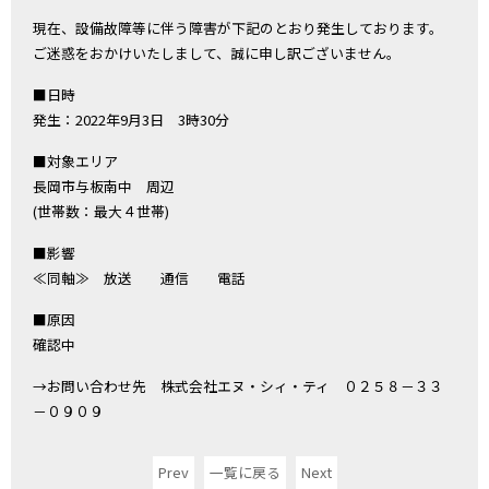
現在、設備故障等に伴う障害が下記のとおり発生しております。
ご迷惑をおかけいたしまして、誠に申し訳ございません。
■日時
発生：2022年9月3日 3時30分
■対象エリア
長岡市与板南中 周辺
(世帯数：最大４世帯)
■影響
≪同軸≫ 放送 通信 電話
■原因
確認中
→お問い合わせ先 株式会社エヌ・シィ・ティ ０２５８－３３
－０９０９
Prev
一覧に戻る
Next