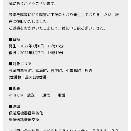
誠にありがとうございます。
設備故障等に伴う障害が下記のとおり発生しておりましたが、現
在は復旧いたしました。
ご迷惑をおかけいたしまして、誠に申し訳ございません。
■日時
発生：2022年3月6日 15時16分
復旧：2022年3月7日 14時19分
■対象エリア
長岡市亀貝町、富島町、宮下町、小曽根町 周辺
(世帯数：最大139世帯)
■影響
≪HFC≫ 放送 通信 電話
■原因
伝送路機器経年劣化
※伝送路機器交換
→お問い合わせ先 株式会社エヌ・シィ・ティ ０２５８－３３