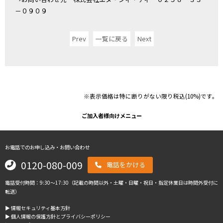
－０９０９
Prev
一覧に戻る
Next
※表示価格は特に断りがない限り税込(10%)です。
ご加入者様向けメニュー
お電話でのお申し込み・お問い合わせ
0120-080-009
電話をかける
電話受付時間：9:30～17:30（記載の時間以外・土曜・日曜・祝日・指定休業日は時間外受付に
転送）
▶︎ 情報セキュリティ基本方針
▶︎ 個人情報の保護方針とプライバシーポリシー