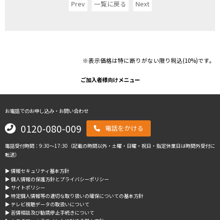
Prev
一覧に戻る
Next
※表示価格は特に断りがない限り税込(10%)です。
ご加入者様向けメニュー
お電話でのお申し込み・お問い合わせ
0120-080-009
電話をかける
電話受付時間：9:30～17:30（記載の時間以外・土曜・日曜・祝日・指定休業日は時間外受付に
転送）
▶︎ 情報セキュリティ基本方針
▶︎ 個人情報の保護方針とプライバシーポリシー
▶︎ サイトポリシー
▶︎ 特定個人情報等の適切な取り扱いの確保についての基本方針
▶︎ テレビ視聴データの取扱いについて
▶︎ 苦情相談及び勧誘停止手続きについて