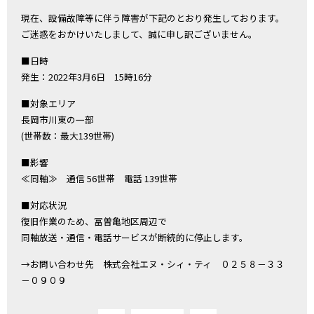
現在、設備故障等に伴う障害が下記のとおり発生しております。
ご迷惑をおかけいたしまして、誠に申し訳ございません。
■日時
発生：2022年3月6日 15時16分
■対象エリア
長岡市川東の一部
(世帯数：最大139世帯)
■影響
≪同軸≫ 通信 56世帯 電話 139世帯
■対応状況
復旧作業のため、冨曽亀地区周辺で
同軸放送・通信・電話サービスが断続的に停止します。
→お問い合わせ先 株式会社エヌ・シィ・ティ ０２５８－３３
－０９０９