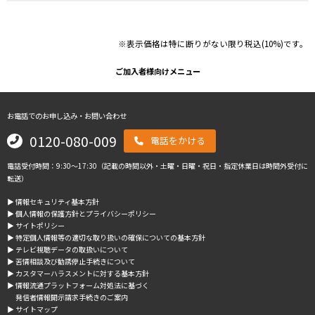
※表示価格は特に断りがない限り税込(10%)です。
ご加入者様向けメニュー
お電話でのお申し込み・お問い合わせ
0120-080-009
電話をかける
電話受付時間：9:30～17:30（記載の時間以外・土曜・日曜・祝日・指定休業日は時間外受付に
転送）
▶︎ 情報セキュリティ基本方針
▶︎ 個人情報の保護方針とプライバシーポリシー
▶︎ サイトポリシー
▶︎ 特定個人情報等の適切な取り扱いの確保についての基本方針
▶︎ テレビ視聴データの取扱いについて
▶︎ 苦情相談及び勧誘停止手続きについて
▶︎ カスタマーハラスメントに対する基本方針
▶︎ 情報流通プラットフォーム対処法に基づく
発信者情報開示請求手続きのご案内
▶︎ サイトマップ