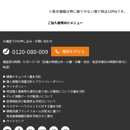
※表示価格は特に断りがない限り税込(10%)です。
ご加入者様向けメニュー
お電話でのお申し込み・お問い合わせ
0120-080-009
電話をかける
電話受付時間：9:30～17:30（記載の時間以外・土曜・日曜・祝日・指定休業日は時間外受付に
転送）
▶︎ 情報セキュリティ基本方針
▶︎ 個人情報の保護方針とプライバシーポリシー
▶︎ サイトポリシー
▶︎ 特定個人情報等の適切な取り扱いの確保についての基本方針
▶︎ テレビ視聴データの取扱いについて
▶︎ 苦情相談及び勧誘停止手続きについて
▶︎ カスタマーハラスメントに対する基本方針
▶︎ 情報流通プラットフォーム対処法に基づく
発信者情報開示請求手続きのご案内
▶︎ サイトマップ