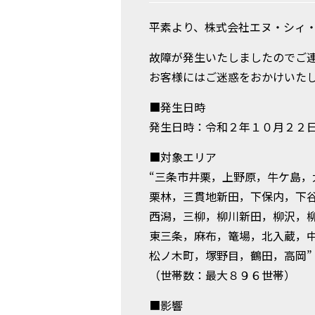
平素より、株式会社エヌ・シィ・
故障が発生いたしましたのでご
お客様にはご迷惑をおかけいた
■発生日時
発生日時：令和２年１０月２２
■対象エリア
“三条市井栗，上野原，牛ケ島，
栗林，三貫地新田，下保内，下
西潟，三柳，柳川新田，柳沢，
東三条，麻布，篭場，北入蔵，
松ノ木町，塚野目，鶴田，高岡”
（世帯数：最大８９６世帯）
■影響