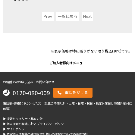
Prev
一覧に戻る
Next
※表示価格は特に断りがない限り税込(10%)です。
ご加入者様向けメニュー
お電話でのお申し込み・お問い合わせ
0120-080-009
電話をかける
電話受付時間：9:30～17:30（記載の時間以外・土曜・日曜・祝日・指定休業日は時間外受付に
転送）
▶︎ 情報セキュリティ基本方針
▶︎ 個人情報の保護方針とプライバシーポリシー
▶︎ サイトポリシー
▶︎ 特定個人情報等の適切な取り扱いの確保についての基本方針