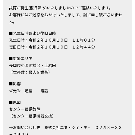
故障が発生(復旧済み)いたしましたのでご連絡いたします。
お客様にはご迷惑をおかけいたしまして、誠に申し訳ございませ
ん。
■発生日時および復旧日時
発生日時：令和２年１０月１０日 １１時０１分
復旧日時：令和２年１０月１０日 １２時４４分
■対象エリア
長岡市小国町楢沢・上岩田
（世帯数：最大８世帯）
■影響
≪光≫ 通信 電話
■原因
センター設備故障
（センター設備機器交換）
→お問い合わせ先 株式会社エヌ・シィ・ティ ０２５８－３３
－０９０９