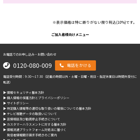
※表示価格は特に断りがない限り税込(10%)です。
ご加入者様向けメニュー
お電話でのお申し込み・お問い合わせ
0120-080-009
電話をかける
電話受付時間：9:30～17:30（記載の時間以外・土曜・日曜・祝日・指定休業日は時間外受付に
転送）
▶︎ 情報セキュリティ基本方針
▶︎ 個人情報の保護方針とプライバシーポリシー
▶︎ サイトポリシー
▶︎ 特定個人情報等の適切な取り扱いの確保についての基本方針
▶︎ テレビ視聴データの取扱いについて
▶︎ 苦情相談及び勧誘停止手続きについて
▶︎ カスタマーハラスメントに対する基本方針
▶︎ 情報流通プラットフォーム対処法に基づく
発信者情報開示請求手続きのご案内