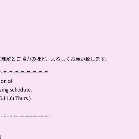
ご理解とご協力のほど、よろしくお願い致します。
=–=–=–=–=–=–=–=–=
ion of
wing schedule.
.11.6(Thurs.)
=–=–=–=–=–=–=–=–=
部