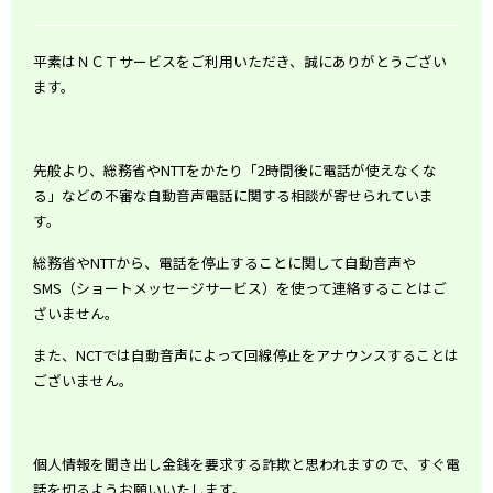
平素はＮＣＴサービスをご利用いただき、誠にありがとうござい
ます。
先般より、総務省や
NTT
をかたり「
2
時間後に電話が使えなくな
る」などの不審な自動音声電話に関する相談が寄せられていま
す。
総務省や
NTT
から、電話を停止することに関して自動音声や
SMS
（ショートメッセージサービス）を使って連絡することはご
ざいません。
また、
NCT
では自動音声によって回線停止をアナウンスすることは
ございません。
個人情報を聞き出し金銭を要求する詐欺と思われますので、すぐ電
話を切るようお願いいたします。