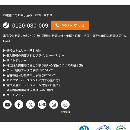
お電話でのお申し込み・お問い合わせ
0120-080-009
電話をかける
電話受付時間：9:30～17:30（記載の時間以外・土曜・日曜・祝日・指定休業日は時間外受付に
転送）
▶︎ 情報セキュリティ基本方針
▶︎ 個人情報の保護方針とプライバシーポリシー
▶︎ サイトポリシー
▶︎ 特定個人情報等の適切な取り扱いの確保についての基本方針
▶︎ テレビ視聴データの取扱いについて
▶︎ 苦情相談及び勧誘停止手続きについて
▶︎ カスタマーハラスメントに対する基本方針
▶︎ 情報流通プラットフォーム対処法に基づく
発信者情報開示請求手続きのご案内
▶︎ サイトマップ
LINE
地域情報