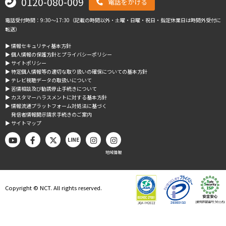
0120-080-009
電話をかける
電話受付時間：9:30～17:30（記載の時間以外・土曜・日曜・祝日・指定休業日は時間外受付に
転送）
▶︎ 情報セキュリティ基本方針
▶︎ 個人情報の保護方針とプライバシーポリシー
▶︎ サイトポリシー
▶︎ 特定個人情報等の適切な取り扱いの確保についての基本方針
▶︎ テレビ視聴データの取扱いについて
▶︎ 苦情相談及び勧誘停止手続きについて
▶︎ カスタマーハラスメントに対する基本方針
▶︎ 情報流通プラットフォーム対処法に基づく
発信者情報開示請求手続きのご案内
▶︎ サイトマップ
LINE
地域情報
Copyright © NCT. All rights reserved.