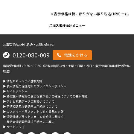
※表示価格は特に断りがない限り税込(10%)です。
ご加入者様向けメニュー
お電話でのお申し込み・お問い合わせ
0120-080-009
電話をかける
電話受付時間：9:30～17:30（記載の時間以外・土曜・日曜・祝日・指定休業日は時間外受付に
転送）
▶︎ 情報セキュリティ基本方針
▶︎ 個人情報の保護方針とプライバシーポリシー
▶︎ サイトポリシー
▶︎ 特定個人情報等の適切な取り扱いの確保についての基本方針
▶︎ テレビ視聴データの取扱いについて
▶︎ 苦情相談及び勧誘停止手続きについて
▶︎ カスタマーハラスメントに対する基本方針
▶︎ 情報流通プラットフォーム対処法に基づく
発信者情報開示請求手続きのご案内
▶︎ サイトマップ