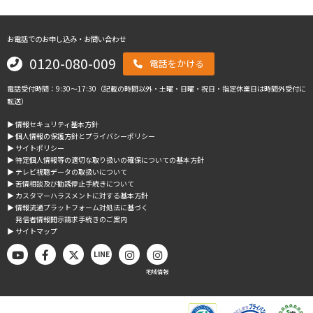
お電話でのお申し込み・お問い合わせ
0120-080-009
電話をかける
電話受付時間：9:30～17:30（記載の時間以外・土曜・日曜・祝日・指定休業日は時間外受付に
転送）
▶︎ 情報セキュリティ基本方針
▶︎ 個人情報の保護方針とプライバシーポリシー
▶︎ サイトポリシー
▶︎ 特定個人情報等の適切な取り扱いの確保についての基本方針
▶︎ テレビ視聴データの取扱いについて
▶︎ 苦情相談及び勧誘停止手続きについて
▶︎ カスタマーハラスメントに対する基本方針
▶︎ 情報流通プラットフォーム対処法に基づく
発信者情報開示請求手続きのご案内
▶︎ サイトマップ
LINE
地域情報