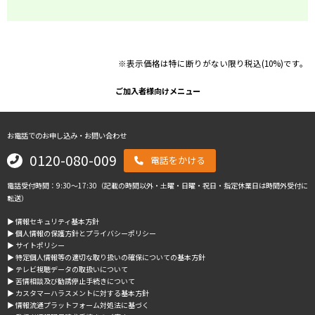
※表示価格は特に断りがない限り税込(10%)です。
ご加入者様向けメニュー
お電話でのお申し込み・お問い合わせ
0120-080-009
電話をかける
電話受付時間：9:30～17:30（記載の時間以外・土曜・日曜・祝日・指定休業日は時間外受付に
転送）
▶︎ 情報セキュリティ基本方針
▶︎ 個人情報の保護方針とプライバシーポリシー
▶︎ サイトポリシー
▶︎ 特定個人情報等の適切な取り扱いの確保についての基本方針
▶︎ テレビ視聴データの取扱いについて
▶︎ 苦情相談及び勧誘停止手続きについて
▶︎ カスタマーハラスメントに対する基本方針
▶︎ 情報流通プラットフォーム対処法に基づく