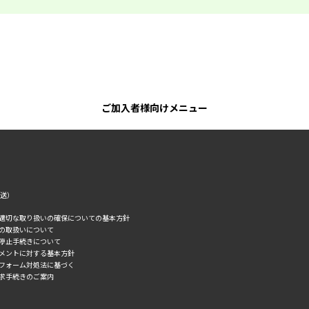
ご加入者様向けメニュー
転送）
の適切な取り扱いの確保についての基本方針
タの取扱いについて
誘停止手続きについて
スメントに対する基本方針
トフォーム対処法に基づく
求手続きのご案内