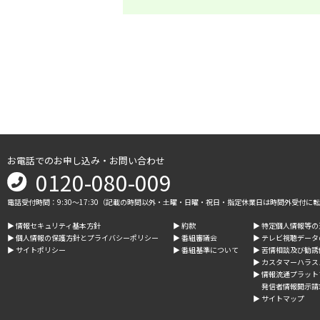
お電話でのお申し込み・お問い合わせ
0120-080-009
電話受付時間：9:30～17:30（記載の時間以外・土曜・日曜・祝日・指定休業日は時間外受付に
▶︎ 情報セキュリティ基本方針
▶︎ 約款
▶︎ 特定個人情報等
▶︎ 個人情報の保護方針とプライバシーポリシー
▶︎ 番組審議会
▶︎ テレビ視聴デー
▶︎ サイトポリシー
▶︎ 番組基準について
▶︎ 苦情相談及び勧
▶︎ カスタマーハラ
▶︎ 情報流通プラッ
発信者情報開示請
▶︎ サイトマップ