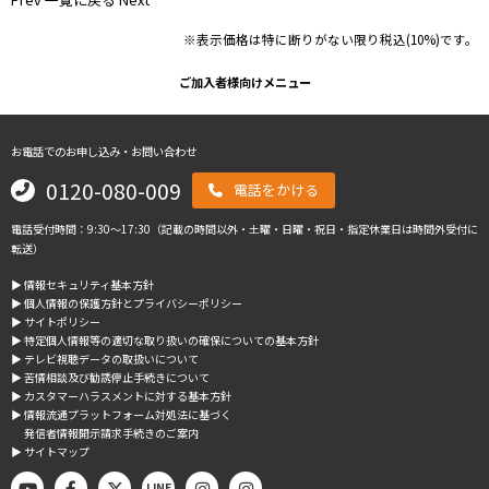
※表示価格は特に断りがない限り税込(10%)です。
ご加入者様向けメニュー
お電話でのお申し込み・お問い合わせ
0120-080-009
電話をかける
電話受付時間：9:30～17:30（記載の時間以外・土曜・日曜・祝日・指定休業日は時間外受付に
転送）
▶︎ 情報セキュリティ基本方針
▶︎ 個人情報の保護方針とプライバシーポリシー
▶︎ サイトポリシー
▶︎ 特定個人情報等の適切な取り扱いの確保についての基本方針
▶︎ テレビ視聴データの取扱いについて
▶︎ 苦情相談及び勧誘停止手続きについて
▶︎ カスタマーハラスメントに対する基本方針
▶︎ 情報流通プラットフォーム対処法に基づく
発信者情報開示請求手続きのご案内
▶︎ サイトマップ
LINE