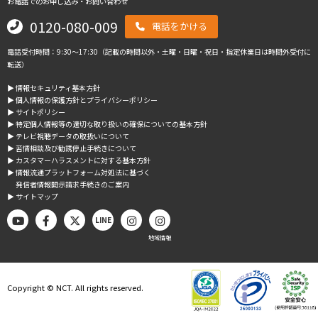
お電話でのお申し込み・お問い合わせ
0120-080-009
電話をかける
電話受付時間：9:30～17:30（記載の時間以外・土曜・日曜・祝日・指定休業日は時間外受付に
転送）
▶︎ 情報セキュリティ基本方針
▶︎ 個人情報の保護方針とプライバシーポリシー
▶︎ サイトポリシー
▶︎ 特定個人情報等の適切な取り扱いの確保についての基本方針
▶︎ テレビ視聴データの取扱いについて
▶︎ 苦情相談及び勧誘停止手続きについて
▶︎ カスタマーハラスメントに対する基本方針
▶︎ 情報流通プラットフォーム対処法に基づく
発信者情報開示請求手続きのご案内
▶︎ サイトマップ
LINE
地域情報
Copyright © NCT. All rights reserved.