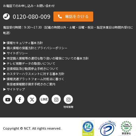
お電話でのお申し込み・お問い合わせ
0120-080-009
電話をかける
電話受付時間：9:30～17:30（記載の時間以外・土曜・日曜・祝日・指定休業日は時間外受付に
転送）
▶︎ 情報セキュリティ基本方針
▶︎ 個人情報の保護方針とプライバシーポリシー
▶︎ サイトポリシー
▶︎ 特定個人情報等の適切な取り扱いの確保についての基本方針
▶︎ テレビ視聴データの取扱いについて
▶︎ 苦情相談及び勧誘停止手続きについて
▶︎ カスタマーハラスメントに対する基本方針
▶︎ 情報流通プラットフォーム対処法に基づく
発信者情報開示請求手続きのご案内
▶︎ サイトマップ
LINE
地域情報
Copyright © NCT. All rights reserved.