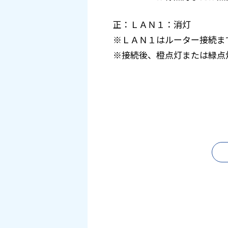
正：ＬＡＮ１：消灯
※ＬＡＮ１はルーター接続ま
※接続後、橙点灯または緑点