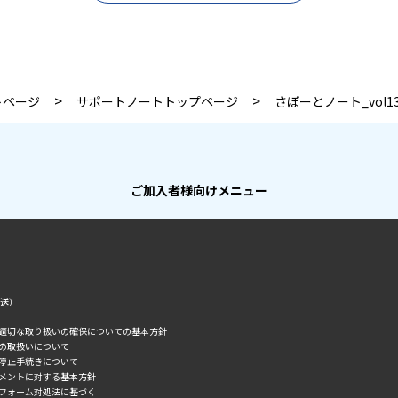
>
>
トページ
サポートノートトップページ
さぽーとノート_vol1
ご加入者様向けメニュー
転送）
の適切な取り扱いの確保についての基本方針
タの取扱いについて
誘停止手続きについて
スメントに対する基本方針
トフォーム対処法に基づく