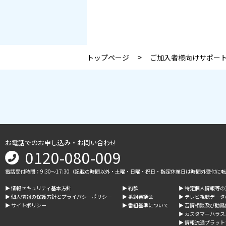
>
トップページ
ご加入者様向けサポー
お電話でのお申し込み・お問い合わせ
0120-080-009
電話受付時間：9:30～17:30（記載の時間以外・土曜・日曜・祝日・指定休業日は時間外受付に
▶︎ 情報セキュリティ基本方針
▶︎ 約款
▶︎ 特定個人情報等
▶︎ 個人情報の保護方針とプライバシーポリシー
▶︎ 番組審議会
▶︎ テレビ視聴デー
▶︎ サイトポリシー
▶︎ 番組基準について
▶︎ 苦情相談及び勧
▶︎ カスタマーハラ
▶︎ 情報流通プラッ