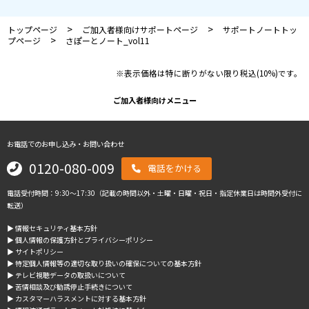
>
>
トップページ
ご加入者様向けサポートページ
サポートノートトッ
>
プページ
さぽーとノート_vol11
※表示価格は特に断りがない限り税込(10%)です。
ご加入者様向けメニュー
お電話でのお申し込み・お問い合わせ
0120-080-009
電話をかける
電話受付時間：9:30～17:30（記載の時間以外・土曜・日曜・祝日・指定休業日は時間外受付に
転送）
▶︎ 情報セキュリティ基本方針
▶︎ 個人情報の保護方針とプライバシーポリシー
▶︎ サイトポリシー
▶︎ 特定個人情報等の適切な取り扱いの確保についての基本方針
▶︎ テレビ視聴データの取扱いについて
▶︎ 苦情相談及び勧誘停止手続きについて
▶︎ カスタマーハラスメントに対する基本方針