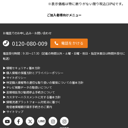
※表示価格は特に断りがない限り税込(10%)です。
ご加入者様向けメニュー
お電話でのお申し込み・お問い合わせ
0120-080-009
電話をかける
電話受付時間：9:30～17:30（記載の時間以外・土曜・日曜・祝日・指定休業日は時間外受付に
転送）
▶︎ 情報セキュリティ基本方針
▶︎ 個人情報の保護方針とプライバシーポリシー
▶︎ サイトポリシー
▶︎ 特定個人情報等の適切な取り扱いの確保についての基本方針
▶︎ テレビ視聴データの取扱いについて
▶︎ 苦情相談及び勧誘停止手続きについて
▶︎ カスタマーハラスメントに対する基本方針
▶︎ 情報流通プラットフォーム対処法に基づく
発信者情報開示請求手続きのご案内
▶︎ サイトマップ
LINE