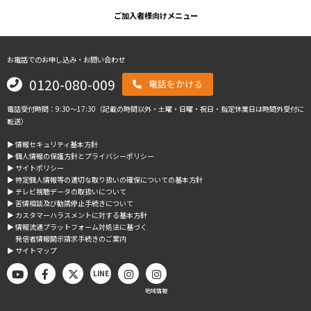
ご加入者様向けメニュー
お電話でのお申し込み・お問い合わせ
0120-080-009
電話をかける
電話受付時間：9:30～17:30（記載の時間以外・土曜・日曜・祝日・指定休業日は時間外受付に
転送）
▶︎ 情報セキュリティ基本方針
▶︎ 個人情報の保護方針とプライバシーポリシー
▶︎ サイトポリシー
▶︎ 特定個人情報等の適切な取り扱いの確保についての基本方針
▶︎ テレビ視聴データの取扱いについて
▶︎ 苦情相談及び勧誘停止手続きについて
▶︎ カスタマーハラスメントに対する基本方針
▶︎ 情報流通プラットフォーム対処法に基づく
発信者情報開示請求手続きのご案内
▶︎ サイトマップ
LINE
地域情報